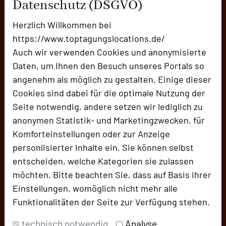
Datenschutz (DSGVO)
Tagungshotels wie auch Tagungs- und
Eventlocations mit zahlreichen Vertriebs- und
Herzlich Willkommen bei
Marketingdienstleistungen ein kompetenter
https://www.toptagungslocations.de/
Partner zu sein. repecon sucht im Auftrag seiner
Auch wir verwenden Cookies und anonymisierte
inzwischen rund 400 Hotel- und Locationkunden aus
Daten, um Ihnen den Besuch unseres Portals so
dem 3- bis 5-Sterne Bereich so umfangreich den
angenehm als möglich zu gestalten. Einige dieser
direkten Kontakt mit MICE Planern und
Cookies sind dabei für die optimale Nutzung der
Tagungsentscheidern auf rund 25 Fachmessen und
Seite notwendig, andere setzen wir lediglich zu
eigene Veranstaltungsformate wie keine zweite
anonymen Statistik- und Marketingzwecken, für
Kooperation im Tagungsmarkt.
Komforteinstellungen oder zur Anzeige
personlisierter Inhalte ein. Sie können selbst
entscheiden, welche Kategorien sie zulassen
möchten. Bitte beachten Sie, dass auf Basis ihrer
Einstellungen, womöglich nicht mehr alle
Funktionalitäten der Seite zur Verfügung stehen.
technisch notwendig
Analyse