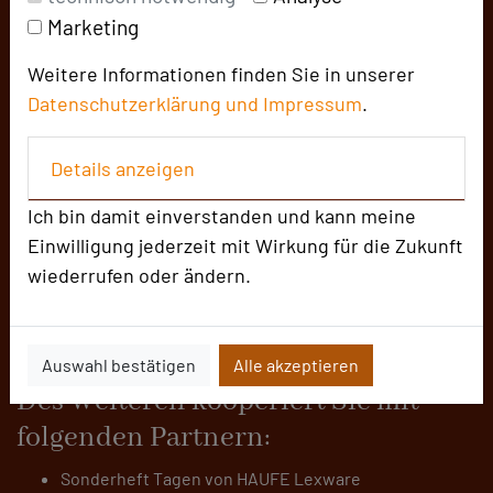
Marketing
Weitere Informationen finden Sie in unserer
Datenschutzerklärung und
Impressum
.
Betreuung eigene Labels:
Details anzeigen
TOP 250 Germany - Die besten Tagungshotels in
Ich bin damit einverstanden und kann meine
Deutschland (seit 2002)
Einwilligung jederzeit mit Wirkung für die Zukunft
Besondere Tagungs- und Eventlocations (seit 2004)
wiederrufen oder ändern.
Top Wellnessoasen (seit 2006)
Top 250 Germany inside, Magazin für die deutsche
Tagungshotellerie (seit 2015)
Exzellente Lernorte (seit 2016)
Auswahl bestätigen
Alle akzeptieren
Des Weiteren kooperiert Sie mit
folgenden Partnern:
Sonderheft Tagen von HAUFE Lexware