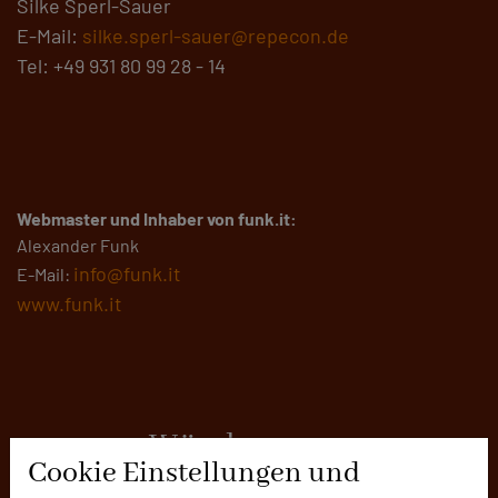
Silke Sperl-Sauer
E-Mail:
silke.sperl-sauer@repecon.de
Tel: +49 931 80 99 28 - 14
Webmaster und Inhaber von funk.it:
Alexander Funk
info@funk.it
E-Mail:
www.funk.it
repecon, Würzburg
Cookie Einstellungen und
Die Fachagentur hat sich darauf spezialisiert,