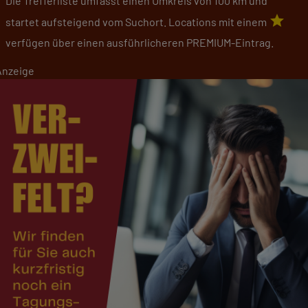
Die Trefferliste umfasst einen Umkreis von 100 km und
star
startet aufsteigend vom Suchort. Locations mit einem
verfügen über einen ausführlicheren PREMIUM-Eintrag.
Anzeige