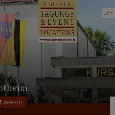
...
Ort
,
ntheim
b
WEBSEITE