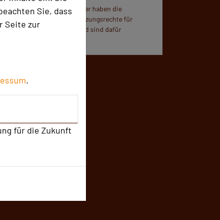
Für die Verwendung der Bilder haben die
beachten Sie, dass
jeweiligen Locations die Nutzungsrechte für
r Seite zur
dieses Portal eingeräumt und sind dafür
verantwortlich.
ressum
.
ung für die Zukunft