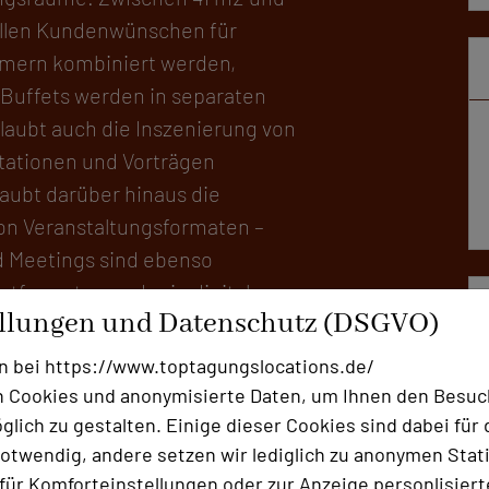
ellen Kundenwünschen für
ehmern kombiniert werden,
Buffets werden in separaten
laubt auch die Inszenierung von
ntationen und Vorträgen
aubt darüber hinaus die
von Veranstaltungsformaten –
d Meetings sind ebenso
ntformaten und rein digitaler
ellungen und Datenschutz (DSGVO)
s Team steht externen Tagungs-
komplettiert das
n bei https://www.toptagungslocations.de/
 der Serviceleistungen sind
 Cookies und anonymisierte Daten, um Ihnen den Besuc
äten und die Organisation von
lich zu gestalten. Einige dieser Cookies sind dabei für 
ntiert sich das Umfeld des
otwendig, andere setzen wir lediglich zu anonymen Stati
ür Komforteinstellungen oder zur Anzeige personlisierter
 einem Schritt aus der