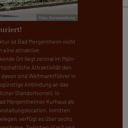
r
star
Foto: #floerchinger
uriert!
ktur ist Bad Mergentheim nicht
h eine attraktive
kende Ort liegt zentral im Main-
rtschaftliche Attraktivität den
7 davon sind Weltmarktführer in
sgünstige Anbindung an das
cher Standortvorteil. In
 Bad Mergentheimer Kurhaus als
nstaltungslocation. Inmitten
elegen, verfügt es über sechs
ungsräume. Zwischen 41 m2 und