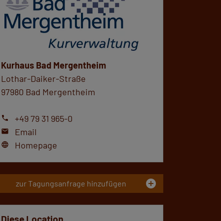
Kurhaus Bad Mergentheim
Lothar-Daiker-Straße
97980 Bad Mergentheim
+49 79 31 965-0
phone
Email
mail
Homepage
language
add_circle
zur Tagungsanfrage hinzufügen
Diese Location