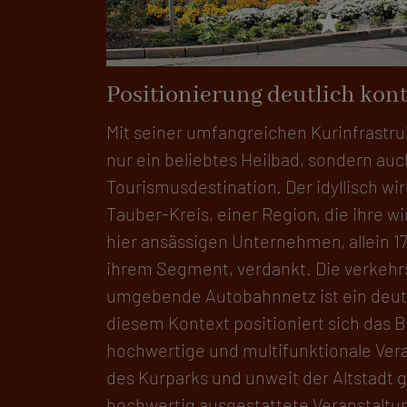
star
star
sta
to: Kurverwaltung
Positionierung deutlich kont
Mit seiner umfangreichen Kurinfrastru
nur ein beliebtes Heilbad, sondern auc
Tourismusdestination. Der idyllisch wir
Tauber-Kreis, einer Region, die ihre wi
hier ansässigen Unternehmen, allein 1
ihrem Segment, verdankt. Die verkehr
umgebende Autobahnnetz ist ein deutli
diesem Kontext positioniert sich das
hochwertige und multifunktionale Vera
des Kurparks und unweit der Altstadt g
hochwertig ausgestattete Veranstalt