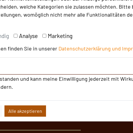
heiden, welche Kategorien sie zulassen möchten. Bitte 
rchitektur des Kurhauses
tellungen, womöglich nicht mehr alle Funktionalitäten de
r schönsten Parkanlagen
ehrmals am Tag stattfindenden
 dem Solewasser der Paulsquelle
ndig
Analyse
Marketing
sensituationen zu tatsächlichen
en finden Sie in unserer
Datenschutzerklärung und
Imp
Sinne werden. Empfehlenswert
kquellen zu probieren. Das
h als professionell geführte
rstanden und kann meine Einwilligung jederzeit mit Wirk
inmitten einer atemberaubenden
ndern.
Alle akzeptieren