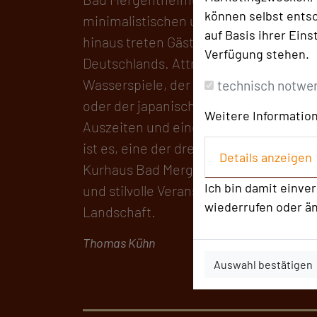
können selbst entsc
minimalistischen und klaren Bauhausa
auf Basis ihrer Eins
hinaus treten Gäste hinein in eine de
Verfügung stehen.
Deutschlands. Attraktionen wie die m
Wasserspiele, der Gradierpavillon mit
technisch notwe
oder der japanische Garten lassen Pau
Weitere Information
Auszeiten und einem Genuss für alle 
ist es, eine der drei wirkkräftigen Trin
Details anzeigen
Kurhaus Bad Mergentheim empfiehlt sic
Ich bin damit einve
und stilvolle Veranstaltungslocation 
wiederrufen oder ä
Landschaft.
Thomas Kühn
Auswahl bestätigen