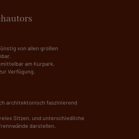
chautors
ünstig von allen großen
hbar.
nmittelbar am Kurpark,
zur Verfügung.
ch architektonisch faszinierend
eies Sitzen, und unterschiedliche
 Trennwände darstellen.