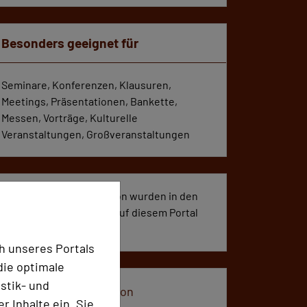
Besonders geeignet für
Seminare, Konferenzen, Klausuren,
Meetings, Präsentationen, Bankette,
Messen, Vorträge, Kulturelle
Veranstaltungen, Großveranstaltungen
155 Seiten dieser Location wurden in den
vergangenen 30 Tagen auf diesem Portal
aufgerufen.
h unseres Portals
die optimale
stik- und
Impressum zur Location
 Inhalte ein. Sie