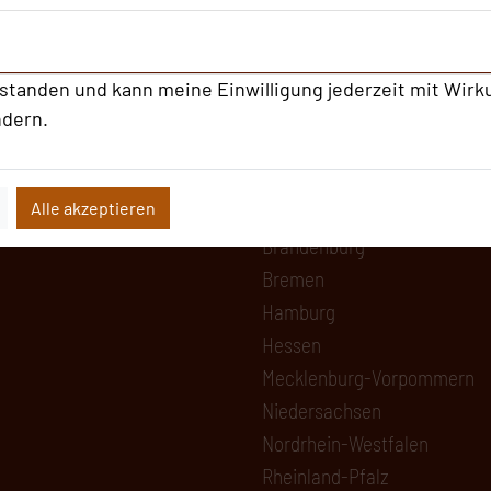
Alle Informationen
rstanden und kann meine Einwilligung jederzeit mit Wirk
Beliebte Suchli
ndern.
Baden-Württemberg
Bayern
Alle akzeptieren
Berlin
Brandenburg
Bremen
Hamburg
Hessen
Mecklenburg-Vorpommern
Niedersachsen
Nordrhein-Westfalen
Rheinland-Pfalz