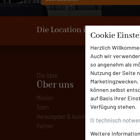
Die Location ist kein Mitgli
Cookie Einst
Herzlich Willkomme
Auch wir verwenden
so angenehm als mög
Nutzung der Seite n
Die Idee
Marketingzwecken, f
Über uns
können selbst entsc
Mission
auf Basis ihrer Eins
Verfügung stehen.
Team
Herausgeber & Autoren
technisch notwe
Partner
Weitere Information