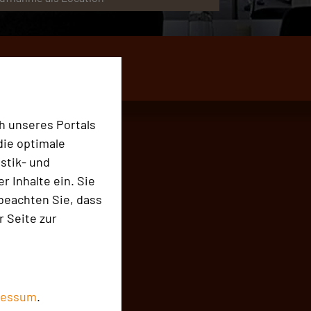
h unseres Portals
die optimale
stik- und
er
 Inhalte ein. Sie
beachten Sie, dass
r Seite zur
e
ressum
.