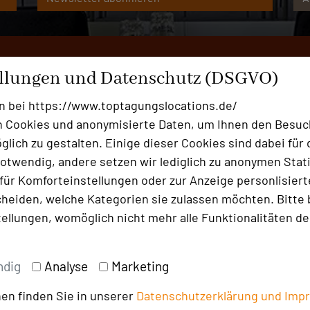
ed mehr in unserem Portal.
ellungen und Datenschutz (DSGVO)
n bei https://www.toptagungslocations.de/
 Cookies und anonymisierte Daten, um Ihnen den Besuc
lich zu gestalten. Einige dieser Cookies sind dabei für 
otwendig, andere setzen wir lediglich zu anonymen Stati
Ansprechpartn
ür Komforteinstellungen oder zur Anzeige personlisierter
Kontakt
heiden, welche Kategorien sie zulassen möchten. Bitte 
tellungen, womöglich nicht mehr alle Funktionalitäten de
Alle Informationen
Für Locations
ndig
Analyse
Marketing
Bewerbung zur Neuaufnahm
en finden Sie in unserer
Datenschutzerklärung und
Imp
Login