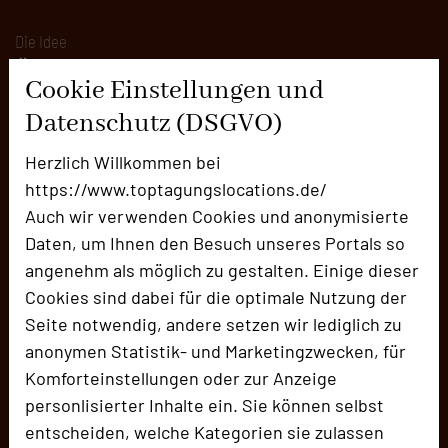
Die Idee
Über uns
Cookie Einstellungen und
Mission
Datenschutz (DSGVO)
Team
Herzlich Willkommen bei
Herausgeber & Autoren
https://www.toptagungslocations.de/
Partner
Auch wir verwenden Cookies und anonymisierte
Daten, um Ihnen den Besuch unseres Portals so
Alle Informationen
angenehm als möglich zu gestalten. Einige dieser
Für Tagungsentscheider
Cookies sind dabei für die optimale Nutzung der
Location empfehlen
Seite notwendig, andere setzen wir lediglich zu
Beste Location 2026
anonymen Statistik- und Marketingzwecken, für
Komforteinstellungen oder zur Anzeige
Bilder der Preisverleihung
personlisierter Inhalte ein. Sie können selbst
entscheiden, welche Kategorien sie zulassen
Alle Informationen