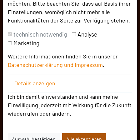
möchten. Bitte beachten Sie, dass auf Basis ihrer
Beliebte Suchlisten
Einstellungen, womöglich nicht mehr alle
Seminar
Funktionalitäten der Seite zur Verfügung stehen.
Konferenz
technisch notwendig
Analyse
Klausur
Marketing
Meeting
Bankett
Weitere Informationen finden Sie in unserer
Datenschutzerklärung und
Impressum
.
Kulturelle Veranstaltung
Präsentation
Details anzeigen
Großveranstaltung
Vortrag
Ich bin damit einverstanden und kann meine
Incentive
Einwilligung jederzeit mit Wirkung für die Zukunft
Messe
wiederrufen oder ändern.
Ansprechpartner
Auswahl bestätigen
Alle akzeptieren