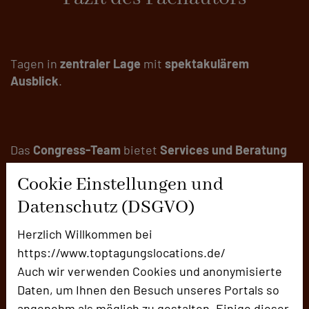
Tagen in
zentraler Lage
mit
spektakulärem
Ausblick
.
Das
Congress-Team
bietet
Services und Beratung
bei der Durchführung von
Events
.
Cookie Einstellungen und
Datenschutz (DSGVO)
Herzlich Willkommen bei
3.300 m² Ausstellungsfläche
bieten großzügig Platz
https://www.toptagungslocations.de/
für
Präsentationen
.
Auch wir verwenden Cookies und anonymisierte
Daten, um Ihnen den Besuch unseres Portals so
angenehm als möglich zu gestalten. Einige dieser