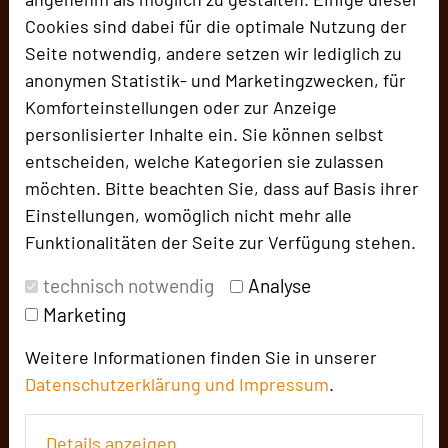
Sehr gute Erreichbarkeit
mit Pkw, Bus und Bahn.
Cookies sind dabei für die optimale Nutzung der
Seite notwendig, andere setzen wir lediglich zu
anonymen Statistik- und Marketingzwecken, für
Komforteinstellungen oder zur Anzeige
personlisierter Inhalte ein. Sie können selbst
entscheiden, welche Kategorien sie zulassen
möchten. Bitte beachten Sie, dass auf Basis ihrer
Einstellungen, womöglich nicht mehr alle
Funktionalitäten der Seite zur Verfügung stehen.
technisch notwendig
Analyse
Marketing
Congress Centrum Würzburg
Weitere Informationen finden Sie in unserer
Am Congress Centrum
Datenschutzerklärung und
Impressum
.
97070 Würzburg
+49 931 372829
phone
Details anzeigen