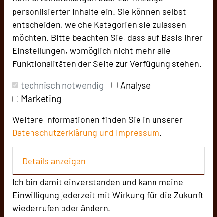
Das Ringhotel sKreuz mit der Berghütte
personlisierter Inhalte ein. Sie können selbst
Kraterblick verbindet moderne
entscheiden, welche Kategorien sie zulassen
Tagungskompetenz und familiäre
möchten. Bitte beachten Sie, dass auf Basis ihrer
Gastgeberkultur. Für Firmen und
Einstellungen, womöglich nicht mehr alle
Businessgäste entstehen hier nicht nur
Funktionalitäten der Seite zur Verfügung stehen.
Veranstaltungen, sondern unvergessliche
technisch notwendig
Analyse
Events an einem Ort mit Charakter, Qualität und
Auszeichnung.
Marketing
URL:
https://www.skreuz.de/
Weitere Informationen finden Sie in unserer
Datenschutzerklärung und
Impressum
.
URL:
https://www.skreuz.de/tagen-
feiern/berghuette-krat
Details anzeigen
Ich bin damit einverstanden und kann meine
Einwilligung jederzeit mit Wirkung für die Zukunft
wiederrufen oder ändern.