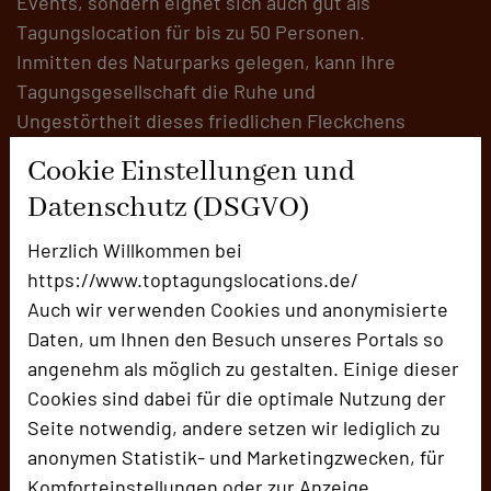
Events, sondern eignet sich auch gut als
Tagungslocation für bis zu 50 Personen.
Inmitten des Naturparks gelegen, kann Ihre
Tagungsgesellschaft die Ruhe und
Ungestörtheit dieses friedlichen Fleckchens
nutzen und kreativ werden. Neben dem
Cookie Einstellungen und
Hauptraum gibt es auch einen
Datenschutz (DSGVO)
Gruppenarbeitsraum mit Beamer, Pinnwänden
Flipcharts und natürlich W-LAN. Der große
Herzlich Willkommen bei
Garten um die Berghütte kann auch gut für
https://www.toptagungslocations.de/
Teambuilding Maßnahmen genutzt werden und
Auch wir verwenden Cookies und anonymisierte
die schöne Sonnenterrasse ist der ideale Ort,
Daten, um Ihnen den Besuch unseres Portals so
um sich in den Pausen zu erholen, die Sonne
angenehm als möglich zu gestalten. Einige dieser
mit den anderen Teilnehmern zu genießen, und
Cookies sind dabei für die optimale Nutzung der
dabei in den Genuss unseres kulinarischen
Seite notwendig, andere setzen wir lediglich zu
Angebots zu kommen.
anonymen Statistik- und Marketingzwecken, für
Komforteinstellungen oder zur Anzeige