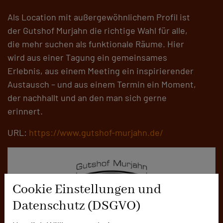
Als Location mit außergewöhnlichem Profil ist
der Gutshof Murjahn die richtige Wahl für alle,
die mehr suchen als funktionale Räume. Hier
wird aus einer Tagung ein gemeinsames
Erlebnis, aus einem Meeting ein inspirierender
Austausch – und aus einem Termin ein Moment,
der nachhallt und an den man sich gerne
erinnert.
URL:
https://www.gutshof-murjahn.de/
Cookie Einstellungen und
Datenschutz (DSGVO)