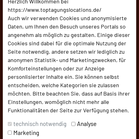
Herzlich Willkommen bei
https://www.toptagungslocations.de/
Auch wir verwenden Cookies und anonymisierte
Daten, um Ihnen den Besuch unseres Portals so
Gutshof Murjahn Tagungszentrum
angenehm als möglich zu gestalten. Einige dieser
Weinstraße 43
Cookies sind dabei für die optimale Nutzung der
67147 Forst an der Weinstraße, Rheinland Pfalz
Seite notwendig, andere setzen wir lediglich zu
anonymen Statistik- und Marketingzwecken, für
+49 6154 7171092
phone
Komforteinstellungen oder zur Anzeige
Email
mail
personlisierter Inhalte ein. Sie können selbst
Homepage
language
entscheiden, welche Kategorien sie zulassen
möchten. Bitte beachten Sie, dass auf Basis ihrer
add_circle
zur Tagungsanfrage hinzufügen
Einstellungen, womöglich nicht mehr alle
Funktionalitäten der Seite zur Verfügung stehen.
Diese Location
technisch notwendig
Analyse
Marketing