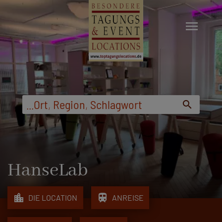
menu
...
Ort
,
Region
,
Schlagwort
search
HanseLab
location_city
train
DIE LOCATION
ANREISE