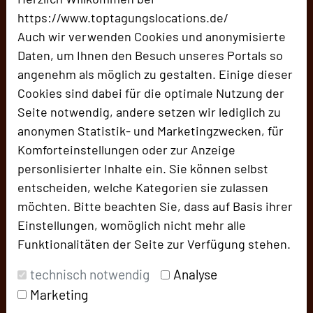
https://www.toptagungslocations.de/
Auch wir verwenden Cookies und anonymisierte
HanseLab
Daten, um Ihnen den Besuch unseres Portals so
Marlistraße 101
angenehm als möglich zu gestalten. Einige dieser
23566 Lübeck
Cookies sind dabei für die optimale Nutzung der
Seite notwendig, andere setzen wir lediglich zu
+49 451 1404-403
phone
anonymen Statistik- und Marketingzwecken, für
Email
mail
Komforteinstellungen oder zur Anzeige
Homepage
language
personlisierter Inhalte ein. Sie können selbst
entscheiden, welche Kategorien sie zulassen
möchten. Bitte beachten Sie, dass auf Basis ihrer
add_circle
zur Tagungsanfrage hinzufügen
Einstellungen, womöglich nicht mehr alle
Funktionalitäten der Seite zur Verfügung stehen.
Diese Location
technisch notwendig
Analyse
Marketing
... ist ein agiler Workspace mit aktiven Facilitatoren.