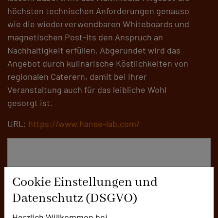
höchsten technischen Anforderungen genauso
wie die wiederverwendbaren Whiteboards und
magnetischen Post-Its den Anspruch an
Nachhaltigkeit erfüllen. Abgerundet wird das
Angebot durch kulinarische Köstlichkeiten von
regionalen Caterern, damit bei Ihrer
Veranstaltung auch für das leibliche Wohl
gesorgt ist.
URL:
https://www.hanse-lab.com/
Cookie Einstellungen und
Datenschutz (DSGVO)
Herzlich Willkommen bei