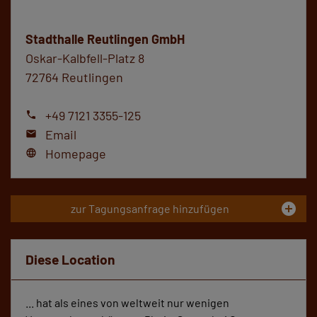
Stadthalle Reutlingen GmbH
Oskar-Kalbfell-Platz 8
72764 Reutlingen
+49 7121 3355-125
phone
Email
mail
Homepage
language
add_circle
zur Tagungsanfrage hinzufügen
Diese Location
... hat als eines von weltweit nur wenigen