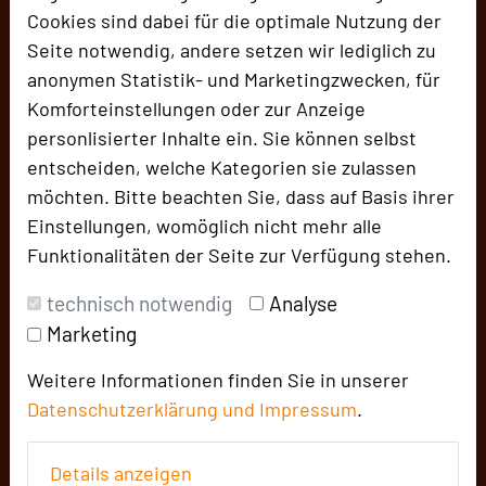
koordiniert und Hand in Hand ausgeführt, um
Cookies sind dabei für die optimale Nutzung der
einen reibungslosen Ablauf zu gewährleisten.
Seite notwendig, andere setzen wir lediglich zu
Bei Bedarf steht unser Team den Kunden
anonymen Statistik- und Marketingzwecken, für
jederzeit zur Seite, um letzte Details
Komforteinstellungen oder zur Anzeige
umzusetzen und sicherzustellen, dass alles
personlisierter Inhalte ein. Sie können selbst
perfekt ist. Nach dem Event wird ebenso
entscheiden, welche Kategorien sie zulassen
professionell abgebaut und alles für die
möchten. Bitte beachten Sie, dass auf Basis ihrer
Wiederverwendung vorbereitet: vom Check
Einstellungen, womöglich nicht mehr alle
der Akkus in den Funkmikrofonen bis zum
Funktionalitäten der Seite zur Verfügung stehen.
Einlagern der wiederverwendbaren
Teppichpodeste.
technisch notwendig
Analyse
Marketing
Ein Ort mit Herz: Führung durch die Stadthalle
Weitere Informationen finden Sie in unserer
Damit nicht nur die Veranstaltungen selbst,
Datenschutzerklärung und
Impressum
.
sondern auch deren Entstehungsprozess
Einblick in die nachhaltige
Details anzeigen
Veranstaltungsexpertise der Stadthalle