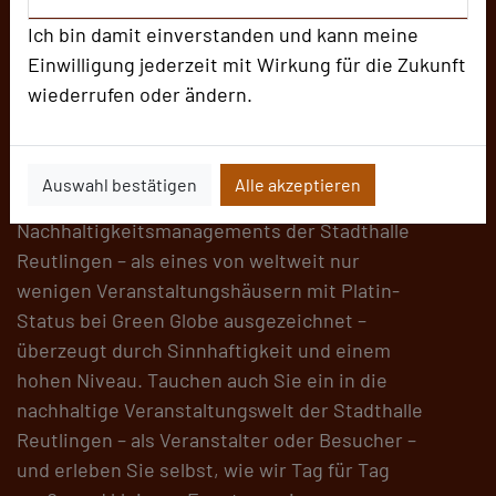
Reutlingen gewähren, bieten wir Interessenten
Ich bin damit einverstanden und kann meine
Führungen durch die Stadthalle an.
Einwilligung jederzeit mit Wirkung für die Zukunft
Geschäftsführerin Petra Roser liegt es am
wiederrufen oder ändern.
Herzen, dass potenzielle Kunden die
Verbindung von Innovation und Nachhaltigkeit
direkt erleben können. Die Präsentation des
Auswahl bestätigen
Alle akzeptieren
ausgeklügelten und fein ausdifferenzierten
Nachhaltigkeitsmanagements der Stadthalle
Reutlingen – als eines von weltweit nur
wenigen Veranstaltungshäusern mit Platin-
Status bei Green Globe ausgezeichnet –
überzeugt durch Sinnhaftigkeit und einem
hohen Niveau. Tauchen auch Sie ein in die
nachhaltige Veranstaltungswelt der Stadthalle
Reutlingen – als Veranstalter oder Besucher –
und erleben Sie selbst, wie wir Tag für Tag