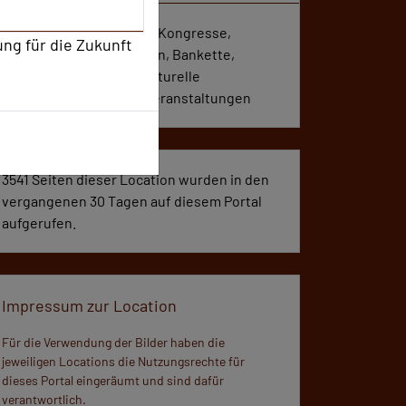
Seminare, Konferenzen, Kongresse,
ung für die Zukunft
Meetings, Präsentationen, Bankette,
Incentives, Vorträge, Kulturelle
Veranstaltungen, Großveranstaltungen
3541 Seiten dieser Location wurden in den
vergangenen 30 Tagen auf diesem Portal
aufgerufen.
Impressum zur Location
Für die Verwendung der Bilder haben die
jeweiligen Locations die Nutzungsrechte für
dieses Portal eingeräumt und sind dafür
verantwortlich.