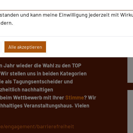
rozesse sind barrierearm gestaltet. „So
e und barrierefreie Nutzung", erklärt
rstanden und kann meine Einwilligung jederzeit mit Wirk
ndern.
ebot der Stadthalle Reutlingen finden
Alle akzeptieren
en Jahr wieder die Wahl zu den TOP
Wir stellen uns in beiden Kategorien
ie als Tagungsentscheider und
zheitlich nachhaltigen
s beim Wettbewerb mit Ihrer
Stimme
? Wir
chhaltiges Veranstaltungshaus. Vielen
de/engagement/barrierefreiheit