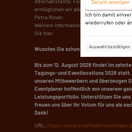
Alternativtexte. Formulare und Buchungsp
Details anzeigen
ermöglichen wir allen Gästen eine bequem
Ich bin damit einve
Petra Roser.
wiederrufen oder ä
Weitere Informationen zum inklusiven Ang
Sie hier.
Auswahl bestätigen
Wussten Sie schon?
Bis zum 12. August 2026 findet im zehnt
Tagungs- und Eventlocations 2026 statt. 
unseren Mitbewerbern und überzeugen S
Eventplaner hoffentlich von unserem gan
Leistungsportfolio. Unterstützen Sie un
freuen uns über Ihr Votum für uns als na
Dank!
URL:
https://www.stadthalle-reutlingen.