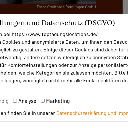
Foto: Stadthalle Reutlingen GmbH
ierzehn flexible Räume für Veranstaltungen
ellungen und Datenschutz (DSGVO)
e fördern den Austausch auf Augenhöhe.
n bei https://www.toptagungslocations.de/
, nicht die Rahmenbedingungen", betont
 Cookies und anonymisierte Daten, um Ihnen den Besuc
ept ermöglicht Gästen, während Pausen
lich zu gestalten. Einige dieser Cookies sind dabei für 
tungsort zu genießen.
otwendig, andere setzen wir lediglich zu anonymen Stati
ür Komforteinstellungen oder zur Anzeige personlisierter
lusion durch baulich integrierte
heiden, welche Kategorien sie zulassen möchten. Bitte 
gte Personen. Auf Wunsch werden
tellungen, womöglich nicht mehr alle Funktionalitäten de
dass gehörlose Gäste uneingeschränkt
 Bartresen im Foyer ermöglichen bequeme
ndig
Analyse
Marketing
en finden Sie in unserer
Datenschutzerklärung und
Imp
arrierefreiheit. Die auditorgeprüfte
 anpassbare Schriftgrößen und