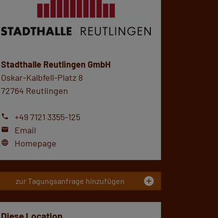
Stadthalle Reutlingen GmbH
Oskar-Kalbfell-Platz 8
72764 Reutlingen
+49 7121 3355-125
phone
Email
mail
Homepage
language
add_circle
zur Tagungsanfrage hinzufügen
Diese Location