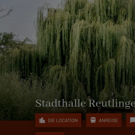
Stadthalle Reutlin
location_city
train
chat_bub
DIE LOCATION
ANREISE