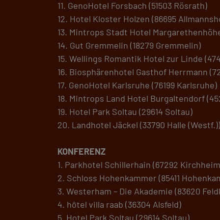
11. GenoHotel Forsbach (51503 Rösrath)
12. Hotel Kloster Holzen (86695 Allmannsh
13. Mintrops Stadt Hotel Margarethenhöhe
14. Gut Gremmelin (18279 Gremmelin)
15. Wellings Romantik Hotel zur Linde (47
16. Biosphärenhotel Gasthof Herrmann (7
17. GenoHotel Karlsruhe (76199 Karlsruhe)
18. Mintrops Land Hotel Burgaltendorf (4
19. Hotel Park Soltau (29614 Soltau)
20. Landhotel Jäckel (33790 Halle (Westf.)
KONFERENZ
1. Parkhotel Schillerhain (67292 Kirchhei
2. Schloss Hohenkammer (85411 Hohenka
3. Westerham – Die Akademie (83620 Fel
4. hôtel villa raab (36304 Alsfeld)
5. Hotel Park Soltau (29614 Soltau)