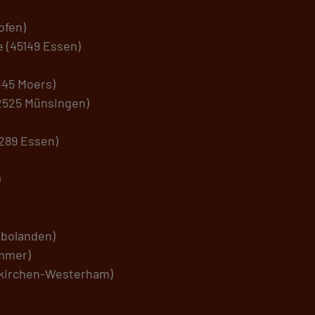
ofen)
 (45149 Essen)
445 Moers)
2525 Münsingen)
5289 Essen)
)
mbolanden)
mmer)
dkirchen-Westerham)