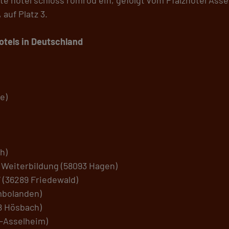
auf Platz 3.
tels in Deutschland
e)
h)
Weiterbildung (58093 Hagen)
“ (36289 Friedewald)
imbolanden)
8 Hösbach)
t-Asselheim)