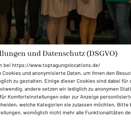
ellungen und Datenschutz (DSGVO)
n bei https://www.toptagungslocations.de/
 Cookies und anonymisierte Daten, um Ihnen den Besuc
lich zu gestalten. Einige dieser Cookies sind dabei für 
otwendig, andere setzen wir lediglich zu anonymen Stati
ür Komforteinstellungen oder zur Anzeige personlisierter
heiden, welche Kategorien sie zulassen möchten. Bitte 
estsaal, als sich herauskristallisierte, dass sich das g
tellungen, womöglich nicht mehr alle Funktionalitäten de
beitet hatte. Dort musste es sich nur dem zweitplatzie
ERS Walsrode
geschlagen geben. Das Siegerhaus in der 