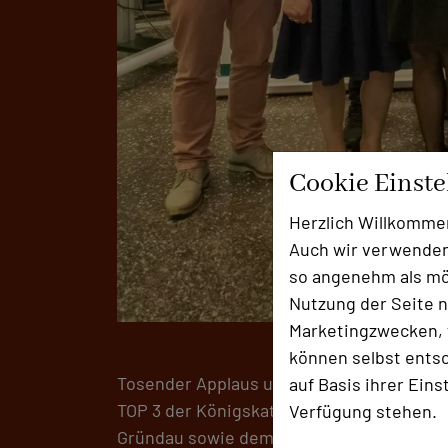
Cookie Einst
Herzlich Willkomme
Auch wir verwenden
so angenehm als mög
Nutzung der Seite n
Marketingzwecken, f
können selbst entsc
Tosender Applaus und Jubel erfüllte den F
auf Basis ihrer Eins
TOP 3 der Königskategorie
„Seminar“
gear
Verfügung stehen.
Gründau sowie dem Gewinner
Hotel AND