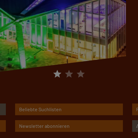
star
star
star
Beliebte Suchlisten
Newsletter abonnieren