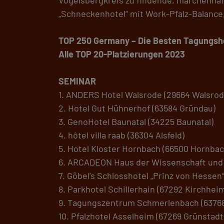
„Schneckenhotel“ mit Work-Pfalz-Balance, 
TOP 250 Germany – Die Besten Tagungsho
Alle TOP 20-Platzierungen 2023
SEMINAR
1. ANDERS Hotel Walsrode (29664 Walsrod
2. Hotel Gut Hühnerhof (63584 Gründau)
3. GenoHotel Baunatal (34225 Baunatal)
4. hôtel villa raab (36304 Alsfeld)
5. Hotel Kloster Hornbach (66500 Hornbac
6. ARCADEON Haus der Wissenschaft und 
7. Göbel’s Schlosshotel „Prinz von Hessen
8. Parkhotel Schillerhain (67292 Kirchhe
9. Tagungszentrum Schmerlenbach (6376
10. Pfalzhotel Asselheim (67269 Grünstad