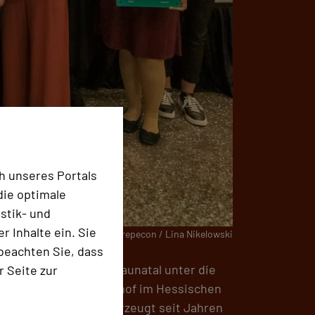
h unseres Portals
die optimale
stik- und
 Inhalte ein. Sie
Foto: repecon / Lina Nikelowski
beachten Sie, dass
astgebende GenoHotel Baunatal unter die
r Seite zur
rten Hotel Gut Hühnerhof im Hessischen
Lüneburger Heide überzeugt seit Jahren