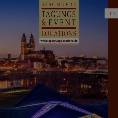
...
Ort
,