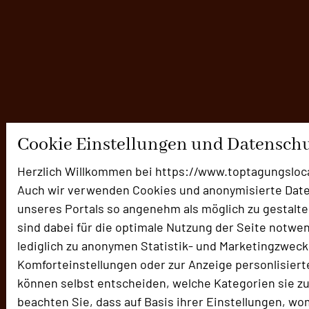
Tagungsanfragen
Cookie Einstellungen und Datensch
ZEITERSPARNIS
Herzlich Willkommen bei https://www.toptagungsloc
Es wird voll in deutschen Tagungs- und Eventlocations - wir
Auch wir verwenden Cookies und anonymisierte Dat
suchen für Sie Kapazitäten
unseres Portals so angenehm als möglich zu gestalte
Hier starten
sind dabei für die optimale Nutzung der Seite notwe
lediglich zu anonymen Statistik- und Marketingzweck
Komforteinstellungen oder zur Anzeige personlisierte
können selbst entscheiden, welche Kategorien sie z
beachten Sie, dass auf Basis ihrer Einstellungen, wo