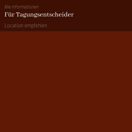
Alle Informationen
Für Tagungsentscheider
Location empfehlen
Beste Location 2026
Bilder der Preisverleihung
Alle Informationen
Beliebte Suchlisten
Seminar
Konferenz
Klausur
Meeting
Bankett
Kulturelle Veranstaltung