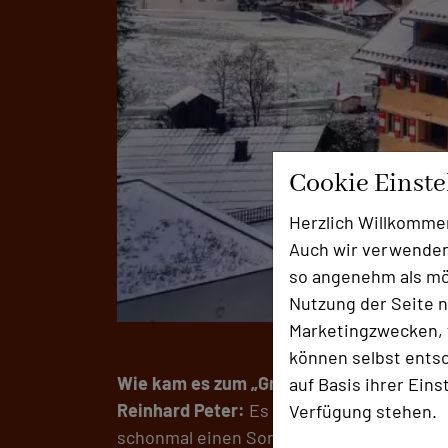
Cookie Einst
Herzlich Willkomme
Auch wir verwenden
so angenehm als mög
Nutzung der Seite n
Marketingzwecken, f
können selbst entsc
Wie kam es zum „Grenzübertritt“ der Bes
auf Basis ihrer Eins
Reinhard Peter:
Es ist ein Kapitel, das s
Verfügung stehen.
schonmal einen Sonderteil „Top-Tagungsho