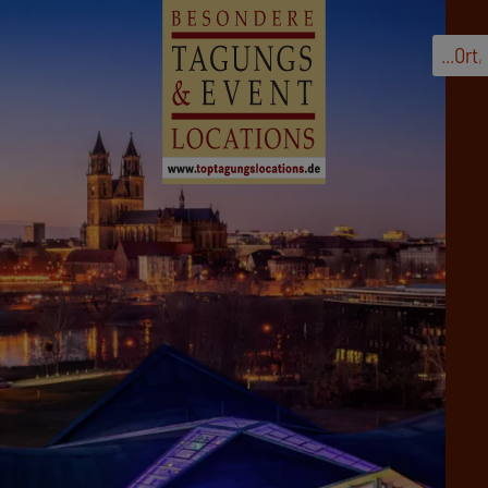
...
Ort
,