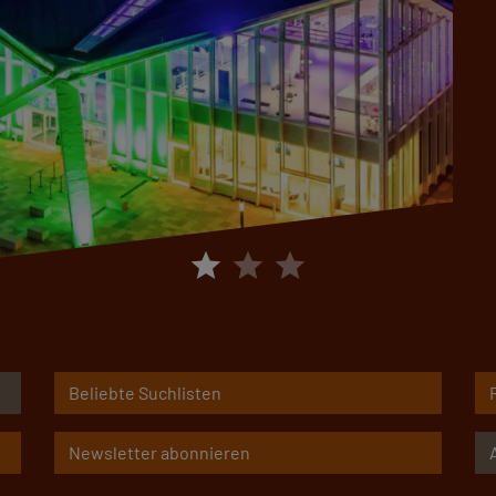
star
star
star
Beliebte Suchlisten
Newsletter abonnieren