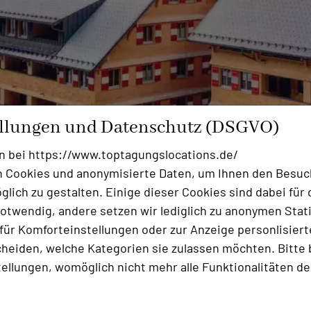
ellungen und Datenschutz (DSGVO)
n bei https://www.toptagungslocations.de/
 Cookies und anonymisierte Daten, um Ihnen den Besuc
lich zu gestalten. Einige dieser Cookies sind dabei für 
otwendig, andere setzen wir lediglich zu anonymen Stati
ür Komforteinstellungen oder zur Anzeige personlisierter
heiden, welche Kategorien sie zulassen möchten. Bitte 
ten Tagungshotels in Deutschland nach Österreich?
tellungen, womöglich nicht mehr alle Funktionalitäten de
ich eigentlich über rund 20 Jahre hinzieht. Es gab vor üb
tels in Europa“ – allerdings mit der falschen Erwartun