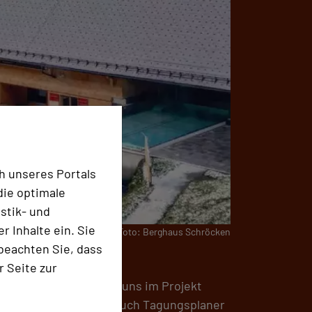
h unseres Portals
die optimale
stik- und
 Inhalte ein. Sie
Foto: Berghaus Schröcken
beachten Sie, dass
r Seite zur
er einem Jahrzehnt bei uns im Projekt
g von uns, dass damit auch Tagungsplaner