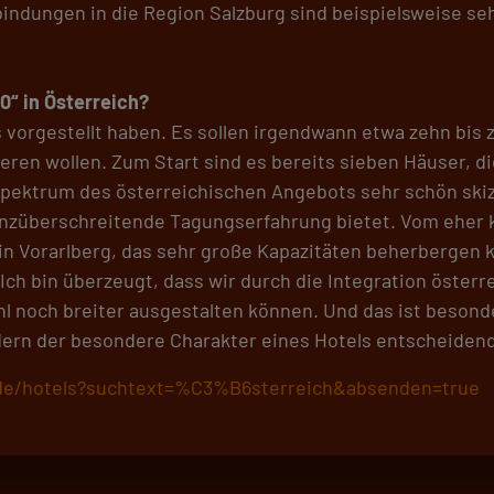
indungen in die Region Salzburg sind beispielsweise se
50“ in Österreich?
 vorgestellt haben. Es sollen irgendwann etwa zehn bis z
n wollen. Zum Start sind es bereits sieben Häuser, die 
 Spektrum des österreichischen Angebots sehr schön ski
enzüberschreitende Tagungserfahrung bietet. Vom eher kl
in Vorarlberg, das sehr große Kapazitäten beherbergen k
 Ich bin überzeugt, dass wir durch die Integration österr
hl noch breiter ausgestalten können. Und das ist besonde
ndern der besondere Charakter eines Hotels entscheidend
.de/hotels?suchtext=%C3%B6sterreich&absenden=true