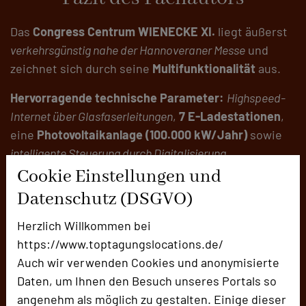
Das
Congress Centrum WIENECKE XI.
liegt äußerst
verkehrsgünstig nahe der Hannoveraner Messe
und
zeichnet sich durch seine
Multifunktionalität
aus.
Hervorragende technische Parameter:
Highspeed-
Internet über Glasfaserleitungen
,
7 E-Ladestationen
,
eine
Photovoltaikanlage (100.000 kW/Jahr)
sowie
intelligente Steuerung durch Digitalisierung
.
Cookie Einstellungen und
Datenschutz (DSGVO)
Die Location präsentiert sich
besonders nachhaltig
und klimaneutral
:
Herzlich Willkommen bei
8 Smarts EQ fortwo
stehen zum Ausleihen bereit.
https://www.toptagungslocations.de/
Auch wir verwenden Cookies und anonymisierte
Daten, um Ihnen den Besuch unseres Portals so
angenehm als möglich zu gestalten. Einige dieser