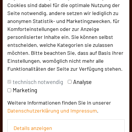
Cookies sind dabei für die optimale Nutzung der
Seite notwendig, andere setzen wir lediglich zu
anonymen Statistik- und Marketingzwecken, für
Komforteinstellungen oder zur Anzeige
personlisierter Inhalte ein. Sie können selbst
entscheiden, welche Kategorien sie zulassen
Designhotel + Congress-Centrum WIENECKE
möchten. Bitte beachten Sie, dass auf Basis ihrer
XI.
Einstellungen, womöglich nicht mehr alle
Hildesheimer Straße 380
Funktionalitäten der Seite zur Verfügung stehen.
30519 Hannover
technisch notwendig
Analyse
+49 511 12611-538
Marketing
phone
Email
mail
Weitere Informationen finden Sie in unserer
Homepage
language
Datenschutzerklärung und
Impressum
.
Details anzeigen
add_circle
zur Tagungsanfrage hinzufügen