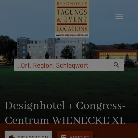
menu
...
Ort
,
Region
,
Schlagwort
search
Designhotel + Congress-
Centrum WIENECKE XI.
location_city
train
DIE LOCATION
ANREISE