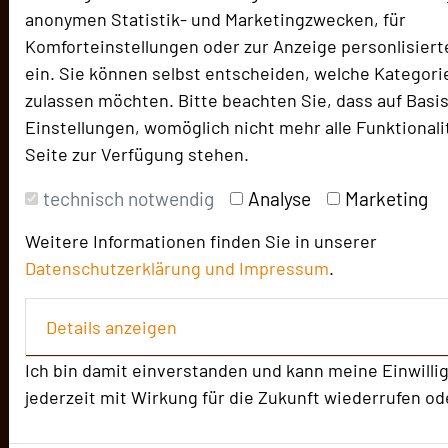
Herausgeber & Autoren
anonymen Statistik- und Marketingzwecken, für
Partner
Komforteinstellungen oder zur Anzeige personlisierte
ein. Sie können selbst entscheiden, welche Kategori
zulassen möchten. Bitte beachten Sie, dass auf Basis
Alle Informationen
Einstellungen, womöglich nicht mehr alle Funktionali
Für Tagungsentscheider
Seite zur Verfügung stehen.
Location empfehlen
Beste Location 2026
technisch notwendig
Analyse
Marketing
Bilder der Preisverleihung
Weitere Informationen finden Sie in unserer
Datenschutzerklärung und
Impressum
.
Alle Informationen
Beliebte Suchlisten
Details anzeigen
Seminar
Ich bin damit einverstanden und kann meine Einwilli
Konferenz
jederzeit mit Wirkung für die Zukunft wiederrufen od
Klausur
Meeting