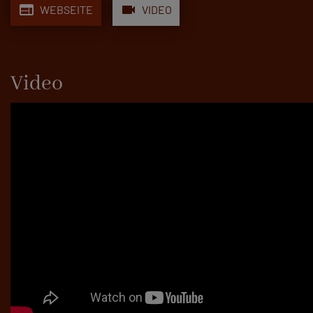
web
videocam
WEBSEITE
VIDEO
Video