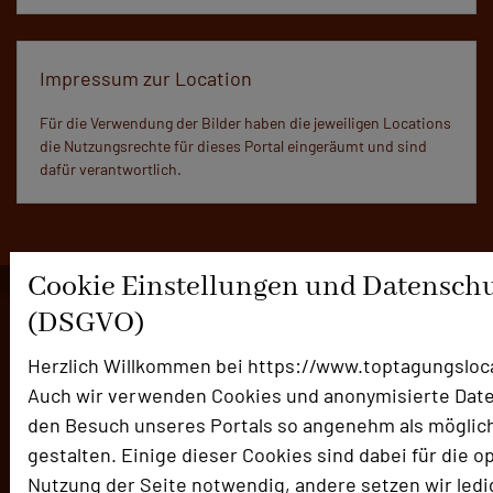
Impressum zur Location
Für die Verwendung der Bilder haben die jeweiligen Locations
die Nutzungsrechte für dieses Portal eingeräumt und sind
dafür verantwortlich.
Cookie Einstellungen und Datensch
(DSGVO)
Herzlich Willkommen bei https://www.toptagungsloc
Die Idee
Auch wir verwenden Cookies und anonymisierte Dat
Über uns
den Besuch unseres Portals so angenehm als möglic
Mission
gestalten. Einige dieser Cookies sind dabei für die o
Team
Nutzung der Seite notwendig, andere setzen wir ledig