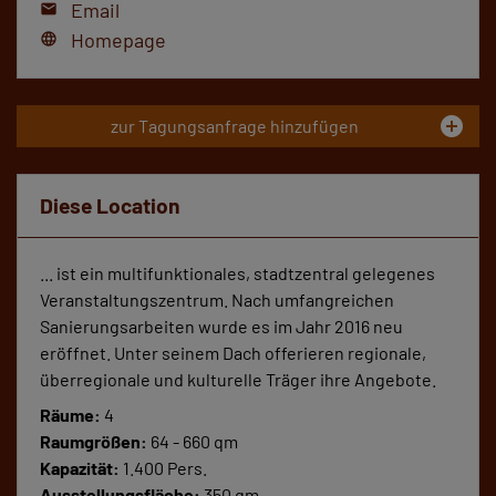
Email
mail
Homepage
language
add_circle
zur Tagungsanfrage hinzufügen
Diese Location
... ist ein multifunktionales, stadtzentral gelegenes
Veranstaltungszentrum. Nach umfangreichen
Sanierungsarbeiten wurde es im Jahr 2016 neu
eröffnet. Unter seinem Dach offerieren regionale,
überregionale und kulturelle Träger ihre Angebote.
Räume:
4
Raumgrößen:
64 - 660 qm
Kapazität:
1.400 Pers.
Ausstellungsfläche:
350 qm