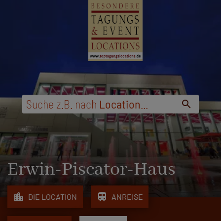
...
Ort
,
Region
,
Schlagwort
search
Erwin-Piscator-Haus
location_city
train
DIE LOCATION
ANREISE