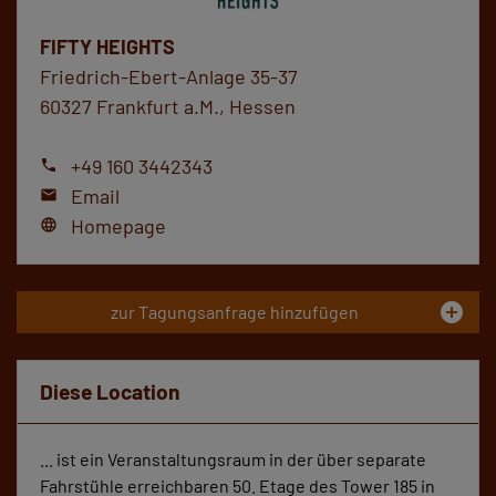
FIFTY HEIGHTS
Friedrich-Ebert-Anlage 35-37
60327 Frankfurt a.M., Hessen
+49 160 3442343
phone
Email
mail
Homepage
language
add_circle
zur Tagungsanfrage hinzufügen
Diese Location
... ist ein Veranstaltungsraum in der über separate
Fahrstühle erreichbaren 50. Etage des Tower 185 in