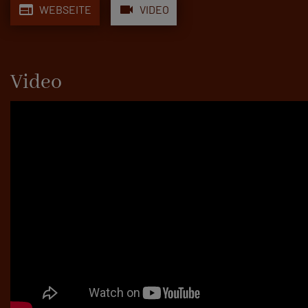
web
videocam
WEBSEITE
VIDEO
Video