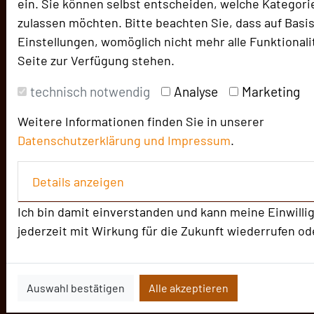
ein. Sie können selbst entscheiden, welche Kategori
zulassen möchten. Bitte beachten Sie, dass auf Basis
Die Idee
Über uns
Einstellungen, womöglich nicht mehr alle Funktionali
Seite zur Verfügung stehen.
Mission
Team
technisch notwendig
Analyse
Marketing
Herausgeber & Autoren
Weitere Informationen finden Sie in unserer
Partner
Datenschutzerklärung und
Impressum
.
Alle Informationen
Details anzeigen
Für Tagungsentscheider
Ich bin damit einverstanden und kann meine Einwilli
Location empfehlen
jederzeit mit Wirkung für die Zukunft wiederrufen od
Beste Location 2026
Bilder der Preisverleihung
Auswahl bestätigen
Alle akzeptieren
Alle Informationen