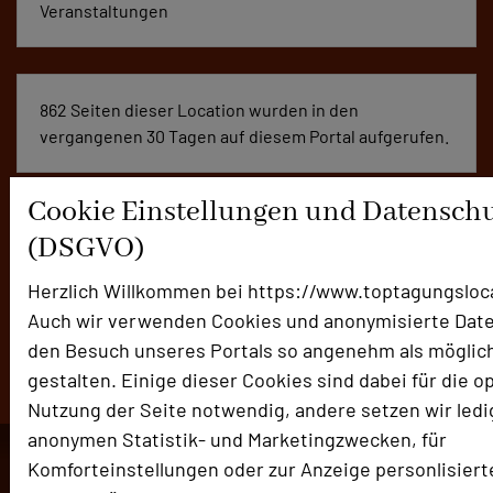
Veranstaltungen
862 Seiten dieser Location wurden in den
vergangenen 30 Tagen auf diesem Portal aufgerufen.
Cookie Einstellungen und Datensch
Impressum zur Location
(DSGVO)
Für die Verwendung der Bilder haben die jeweiligen Locations
Herzlich Willkommen bei https://www.toptagungsloc
die Nutzungsrechte für dieses Portal eingeräumt und sind
Auch wir verwenden Cookies und anonymisierte Dat
dafür verantwortlich.
den Besuch unseres Portals so angenehm als möglic
gestalten. Einige dieser Cookies sind dabei für die o
Nutzung der Seite notwendig, andere setzen wir ledig
anonymen Statistik- und Marketingzwecken, für
Komforteinstellungen oder zur Anzeige personlisierte