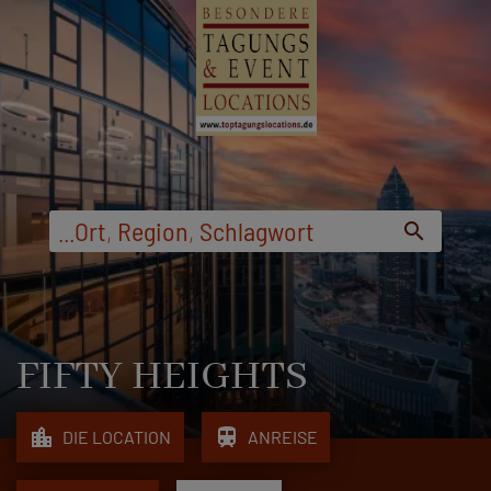
...
Ort
,
Region
,
Schlagwort
search
FIFTY HEIGHTS
location_city
train
DIE LOCATION
ANREISE