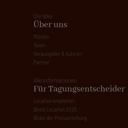
Die Idee
Über uns
Mission
Team
Herausgeber & Autoren
Partner
Alle Informationen
Für Tagungsentscheider
Location empfehlen
Beste Location 2026
Bilder der Preisverleihung