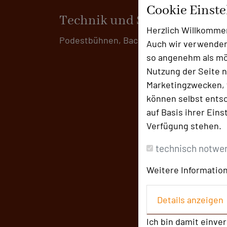
Cookie Einst
Technik und Serviceangebot
Herzlich Willkomme
Podestbühnen, Backdrops u.a.
Auch wir verwenden
so angenehm als mög
Nutzung der Seite n
Marketingzwecken, f
können selbst entsc
auf Basis ihrer Eins
Verfügung stehen.
technisch notwe
Weitere Information
Details anzeigen
Ich bin damit einve