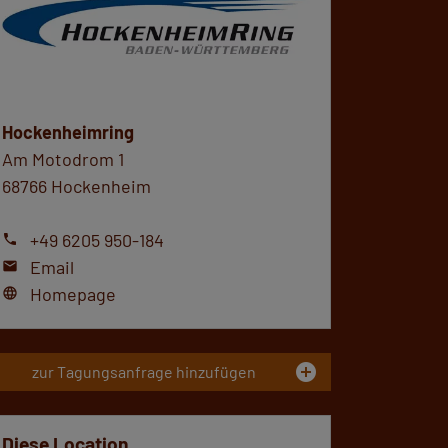
Hockenheimring
Am Motodrom 1
68766 Hockenheim
+49 6205 950-184
phone
Email
mail
Homepage
language
add_circle
zur Tagungsanfrage hinzufügen
Diese Location