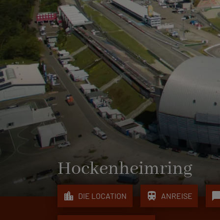
Hockenheimring
location_city
train
chat_bub
DIE LOCATION
ANREISE