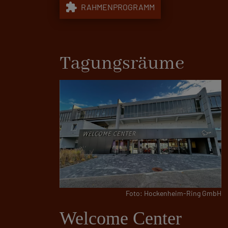
extension
RAHMENPROGRAMM
Tagungsräume
Foto: Hockenheim-Ring GmbH
Welcome Center