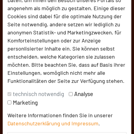
damit
Veranstaltungskomfort
sorgt.
angenehm als möglich zu gestalten. Einige dieser
Cookies sind dabei für die optimale Nutzung der
Seite notwendig, andere setzen wir lediglich zu
anonymen Statistik- und Marketingzwecken, für
Komforteinstellungen oder zur Anzeige
personlisierter Inhalte ein. Sie können selbst
entscheiden, welche Kategorien sie zulassen
möchten. Bitte beachten Sie, dass auf Basis ihrer
Einstellungen, womöglich nicht mehr alle
Funktionalitäten der Seite zur Verfügung stehen.
technisch notwendig
Analyse
Stadthalle Memmingen
Marketing
Platz der Deutschen Einheit 1
87700 Memmingen
Weitere Informationen finden Sie in unserer
Datenschutzerklärung und
Impressum
.
+49 8331 8501206
phone