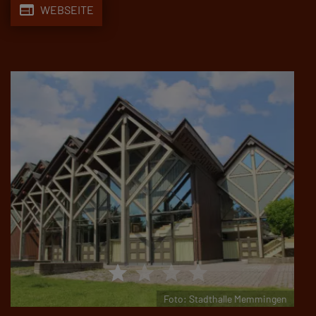
web
WEBSEITE
star
star
star
star
Foto: Stadthalle Memmingen