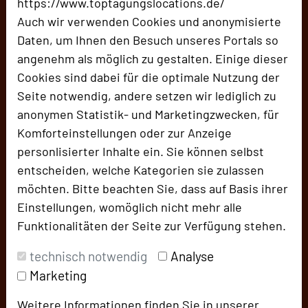
https://www.toptagungslocations.de/
Auch wir verwenden Cookies und anonymisierte
... ist ein Veranstaltungsraum in der über separate
Daten, um Ihnen den Besuch unseres Portals so
Fahrstühle erreichbaren 50. Etage des Tower 185 in
angenehm als möglich zu gestalten. Einige dieser
der Frankfurter Innenstadt. Nutzbar sind zum einen
Cookies sind dabei für die optimale Nutzung der
eine lichthelle und technisch bestens ausgestattete
Seite notwendig, andere setzen wir lediglich zu
Veranstaltungsfläche indoor sowie zwei voneinander
anonymen Statistik- und Marketingzwecken, für
unabhängig nutzbare Außenterrassen mit jeweils
Komforteinstellungen oder zur Anzeige
knapp 400 m² Nutzfläche.
personlisierter Inhalte ein. Sie können selbst
Räume:
1
entscheiden, welche Kategorien sie zulassen
Raumgrößen:
220 qm
möchten. Bitte beachten Sie, dass auf Basis ihrer
Kapazität:
120 Pers.
Einstellungen, womöglich nicht mehr alle
Catering:
gebunden
Hotelkapazität im Umkreis von:
Funktionalitäten der Seite zur Verfügung stehen.
1 km: 375 Zimmer
technisch notwendig
Analyse
Marketing
Besonders geeignet für
Weitere Informationen finden Sie in unserer