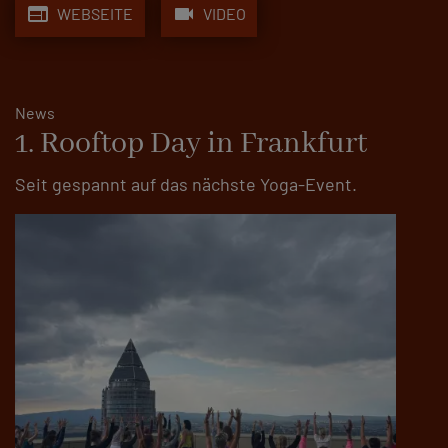
web
videocam
WEBSEITE
VIDEO
News
1. Rooftop Day in Frankfurt
Seit gespannt auf das nächste Yoga-Event.