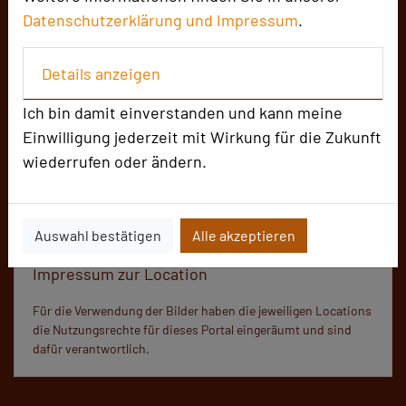
Datenschutzerklärung und
Impressum
.
Seminare, Konferenzen, Meetings, Präsentationen,
Bankette, Incentives, Messen, Vorträge, Kulturelle
Details anzeigen
Veranstaltungen
Ich bin damit einverstanden und kann meine
Einwilligung jederzeit mit Wirkung für die Zukunft
wiederrufen oder ändern.
859 Seiten dieser Location wurden in den
vergangenen 30 Tagen auf diesem Portal aufgerufen.
Auswahl bestätigen
Alle akzeptieren
Impressum zur Location
Für die Verwendung der Bilder haben die jeweiligen Locations
die Nutzungsrechte für dieses Portal eingeräumt und sind
dafür verantwortlich.