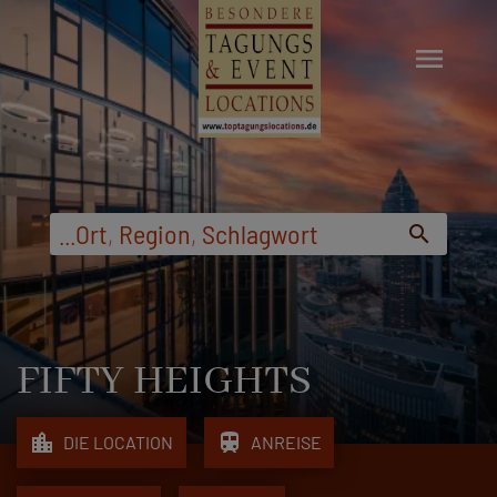
menu
...
Ort
,
Region
,
Schlagwort
search
FIFTY HEIGHTS
location_city
train
DIE LOCATION
ANREISE