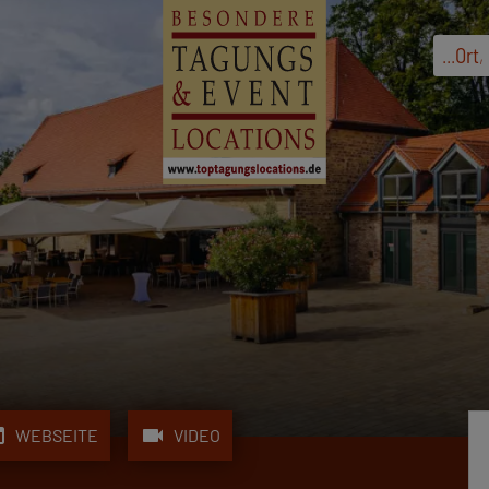
...
Ort
,
b
videocam
WEBSEITE
VIDEO