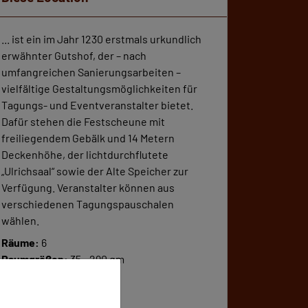
... ist ein im Jahr 1230 erstmals urkundlich
erwähnter Gutshof, der – nach
umfangreichen Sanierungsarbeiten –
vielfältige Gestaltungsmöglichkeiten für
Tagungs- und Eventveranstalter bietet.
Dafür stehen die Festscheune mit
freiliegendem Gebälk und 14 Metern
Deckenhöhe, der lichtdurchflutete
„Ulrichsaal“ sowie der Alte Speicher zur
Verfügung. Veranstalter können aus
verschiedenen Tagungspauschalen
wählen.
Räume:
6
Raumgrößen:
35 - 290 qm
Kapazität:
2.500 Pers.
Ausstellungsfläche: