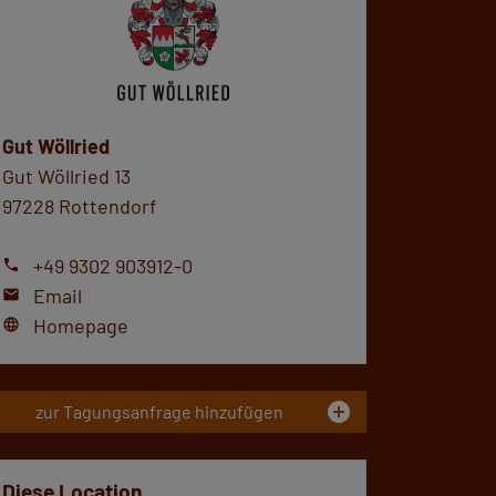
Gut Wöllried
Gut Wöllried 13
97228 Rottendorf
+49 9302 903912-0
phone
Email
mail
Homepage
language
add_circle
zur Tagungsanfrage hinzufügen
Diese Location