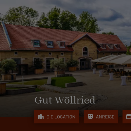
Gut Wöllried
location_city
train
we
DIE LOCATION
ANREISE