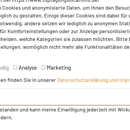
ng Ihrer Veranstaltung benötigen. Das
 Cookies und anonymisierte Daten, um Ihnen den Besuc
e Foyer eignet sich durch seine
lich zu gestalten. Einige dieser Cookies sind dabei für 
wie für die Speisenpräsentation und das
otwendig, andere setzen wir lediglich zu anonymen Stati
d natürlich Hochzeiten lassen sich ab 80
ür Komforteinstellungen oder zur Anzeige personlisierter
drucksvolle Erweiterung stellen der
heiden, welche Kategorien sie zulassen möchten. Bitte 
nenhof mit direkten Zugängen dar.
tellungen, womöglich nicht mehr alle Funktionalitäten de
ndig
Analyse
Marketing
en finden Sie in unserer
Datenschutzerklärung und
Imp
rstanden und kann meine Einwilligung jederzeit mit Wirk
ndern.