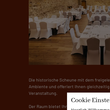
Die historische Scheune mit dem freigele
Ambiente und offeriert Ihnen gleichzeiti
Veranstaltung.
Cookie Einst
Der Raum bietet Ihnen mit einer Fläche 
Herzlich Willkomme