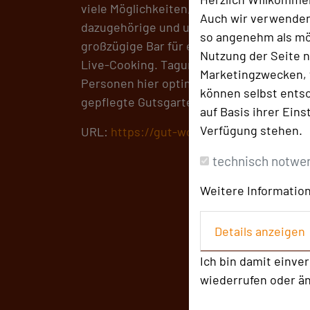
viele Möglichkeiten, die Sie zur Entfaltu
Auch wir verwenden
dazugehörige und unmittelbar angrenzend
so angenehm als mög
großzügige Bar für einen Sektempfang so
Nutzung der Seite n
Live-Cooking. Tagungen, Firmenevents un
Marketingzwecken, f
Personen hier optimal umsetzen. Eine ein
können selbst entsc
gepflegte Gutsgarten sowie der große In
auf Basis ihrer Eins
Verfügung stehen.
URL:
https://gut-woellried.de/
technisch notwe
Weitere Information
Details anzeigen
Ich bin damit einve
wiederrufen oder ä