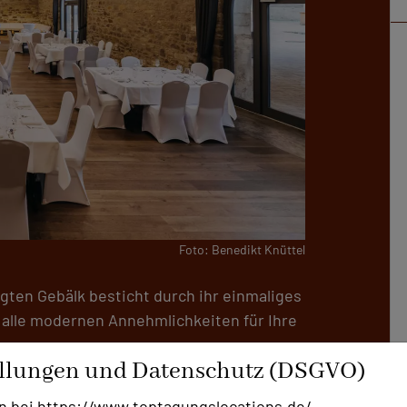
Foto: Benedikt Knüttel
gten Gebälk besticht durch ihr einmaliges
g alle modernen Annehmlichkeiten für Ihre
ellungen und Datenschutz (DSGVO)
von 270 m² und einer Deckenhöhe von 14 m
n bei https://www.toptagungslocations.de/