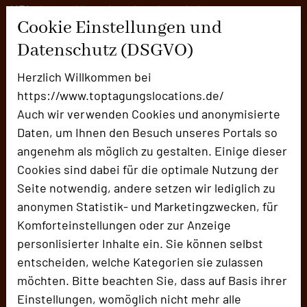
URL:
https://hotel-park-soltau.de/
Cookie Einstellungen und
URL:
https://hotel-park-
Datenschutz (DSGVO)
soltau.de/eventlocations/
Herzlich Willkommen bei
https://www.toptagungslocations.de/
Auch wir verwenden Cookies und anonymisierte
Daten, um Ihnen den Besuch unseres Portals so
angenehm als möglich zu gestalten. Einige dieser
Cookies sind dabei für die optimale Nutzung der
Seite notwendig, andere setzen wir lediglich zu
anonymen Statistik- und Marketingzwecken, für
Komforteinstellungen oder zur Anzeige
Böhmesaal
personlisierter Inhalte ein. Sie können selbst
Winsener Straße 111
entscheiden, welche Kategorien sie zulassen
29614 Soltau
möchten. Bitte beachten Sie, dass auf Basis ihrer
Einstellungen, womöglich nicht mehr alle