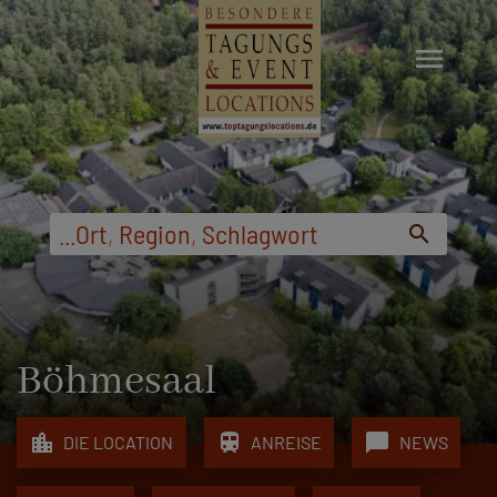
menu
...
Ort
,
Region
,
Schlagwort
search
Böhmesaal
location_city
train
chat_bubble
DIE LOCATION
ANREISE
NEWS