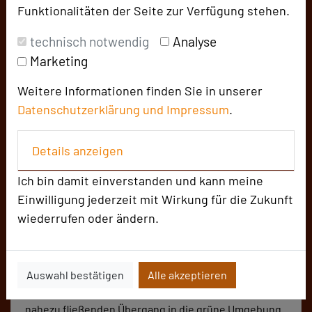
+49 5191 605-0
phone
Funktionalitäten der Seite zur Verfügung stehen.
Email
mail
technisch notwendig
Analyse
Homepage
language
Marketing
Weitere Informationen finden Sie in unserer
add_circle
zur Tagungsanfrage hinzufügen
Datenschutzerklärung und
Impressum
.
Diese Location
Details anzeigen
Ich bin damit einverstanden und kann meine
... ist ein Multifunktionssaal, integraler Bestandteil
Einwilligung jederzeit mit Wirkung für die Zukunft
des Hotels Park Soltau. Mit hochwertiger
wiederrufen oder ändern.
Präsentations- und Kommunikationstechnik
ausgestattet, bietet er auf 380 m² Platz und Raum für
maximal 300 Teilnehmer (Reihenbestuhlung). Große
Auswahl bestätigen
Alle akzeptieren
Fensterfronten öffnen den Blick in den
angrenzenden Böhmewald und schaffen einen
nahezu fließenden Übergang in die grüne Umgebung